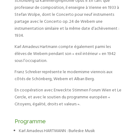
Schönberg sa Kammersymphonie opus 9. En tant que
professeur de composition, il enseigne à Vienne en 1933 à
Stefan Wolpe, dont le Concerto pour neuf instruments
partage avec le Concerto op. 24 de Webern une
instrumentation similaire et la même date d’achèvement :
1934.
Karl Amadeus Hartmann compte également parmi les
élèves de Webern pendant son « exil intérieur » en 1942
sous l’occupation.
Franz Schreker représente le modernisme viennois aux
côtés de Schönberg, Webern et Alban Berg.
En coopération avec Erweckte Stimmen Forum Wien et Le
Cercle, et avec le soutien du programme européen «
Citoyens, égalité, droits et valeurs ».
Programme
Karl Amadeus HARTMANN : Burleske Musik