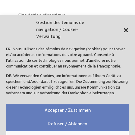
Simulation climatique
by
Le Cercle
|
Juin 5, 2024
|
Actualité
,
Évènement
Gestion des témoins de
navigation / Cookie-
13 juin 2024 18h30 @IFA Qu’advient-il lors des
Verwaltung
négociations de type COP (Conference of Parties) ?
Imaginez-vous dans le rôle des diplomates de la Chine,
FR.
Nous utilisons des témoins de navigation (cookies) pour stocker
et/ou accéder aux informations de votre appareil. Consentir à
des États-Unis, de l’Union européenne, des pays en
l'utilisation de ces technologies nous permet d'améliorer notre
développement et d’autres régions du monde,...
communication et contribuer au rayonnement de la francophonie.
DE.
Wir verwenden Cookies, um Informationen auf Ihrem Gerät zu
STAFE 2024
speichern und/oder darauf zuzugreifen. Die Zustimmung zur Nutzung
by
Le Cercle
|
Mai 1, 2024
|
Actualité
dieser Technologien ermöglicht es uns, unsere Kommunikation zu
verbessern und zur Verbreitung der Frankophonie beizutragen.
. Les résultats de la campagne STAFE sont tombés : le
projet du Cercle “Diplomates, artistes, sportives :
Accepter / Zustimmen
figures féminines à l’honneur” a été retenu par la
commission consultative. La subvention d’un montant
Refuser / Ablehnen
de 8 000 euros nous permettra...